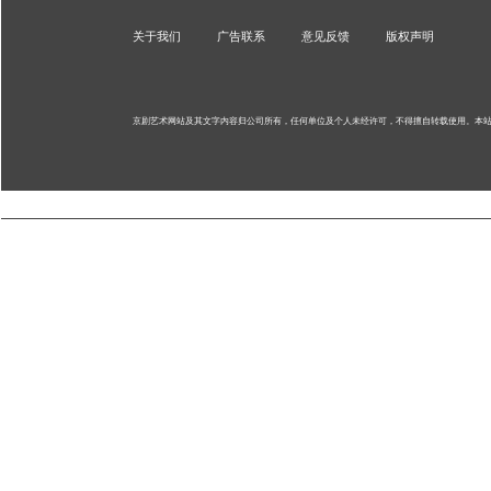
关于我们
广告联系
意见反馈
版权声明
京剧艺术网站及其文字内容归公司所有，任何单位及个人未经许可，不得擅自转载使用。
本