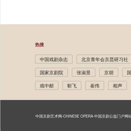
热搜
中国戏剧杂志
北京青年会京昆研习社
国家京剧院
张淑景
京胡
戏中邮
靳飞
崔伟
相声
中国京剧艺术网-CHINESE OPERA-中国京剧公益门户