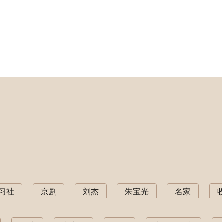
习社
京剧
刘杰
朱宝光
名家