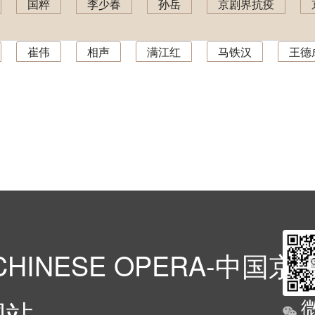
国粹
李少春
孙岳
京剧界抗疫
崔伟
相声
满江红
马铁汉
王德
HINESE OPERA-中国
网站