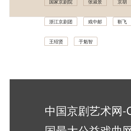
国家京剧院
张淑景
京胡
浙江京剧团
戏中邮
靳飞
王绍贤
于魁智
中国京剧艺术网-C
国最大公益戏曲