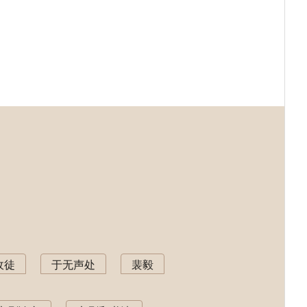
收徒
于无声处
裴毅