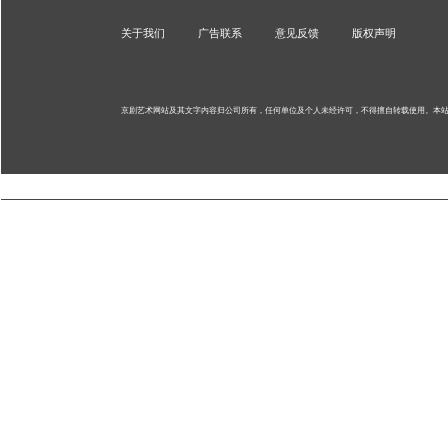
关于我们
广告联系
意见反馈
版权声明
京剧艺术网站及其文字内容归公司所有，任何单位及个人未经许可，不得擅自转载使用。
本