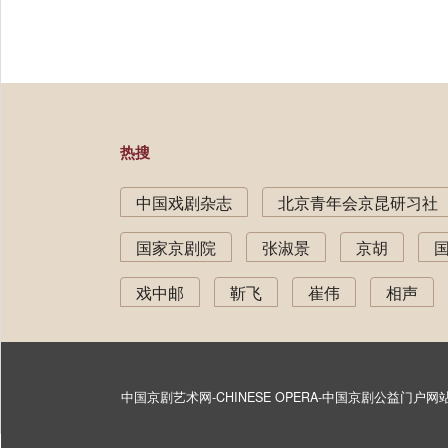
热搜
中国戏剧杂志
北京青年会京昆研习社
国家京剧院
张淑景
京胡
戏中邮
靳飞
崔伟
相声
中国京剧艺术网-CHINESE OPERA-中国京剧公益门户