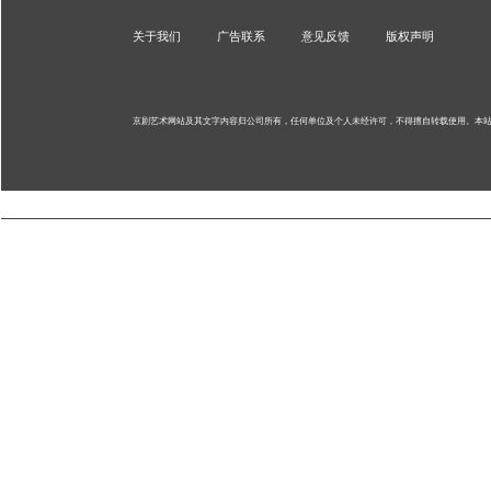
关于我们
广告联系
意见反馈
版权声明
京剧艺术网站及其文字内容归公司所有，任何单位及个人未经许可，不得擅自转载使用。
本