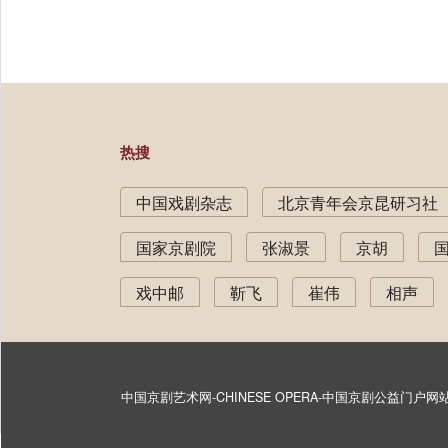
热搜
中国戏剧杂志
北京青年会京昆研习社
国家京剧院
张淑景
京胡
戏中邮
靳飞
崔伟
相声
中国京剧艺术网-CHINESE OPERA-中国京剧公益门户