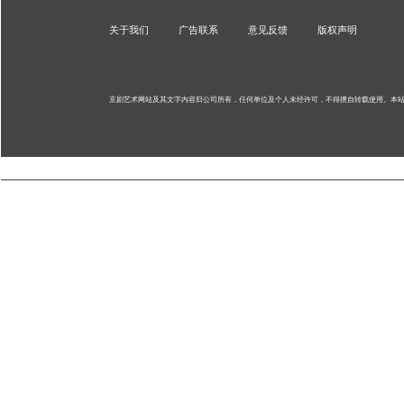
关于我们
广告联系
意见反馈
版权声明
京剧艺术网站及其文字内容归公司所有，任何单位及个人未经许可，不得擅自转载使用。
本