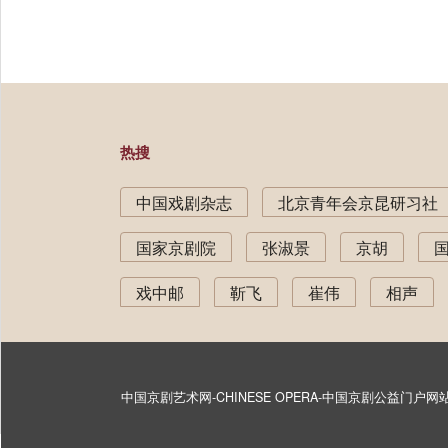
热搜
中国戏剧杂志
北京青年会京昆研习社
国家京剧院
张淑景
京胡
戏中邮
靳飞
崔伟
相声
中国京剧艺术网-CHINESE OPERA-中国京剧公益门户