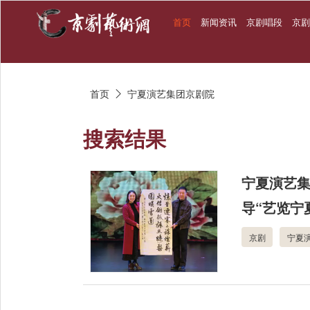
首页
新闻资讯
京剧唱段
京
首页
宁夏演艺集团京剧院

搜索结果
宁夏演艺
导“艺览宁
京剧
宁夏