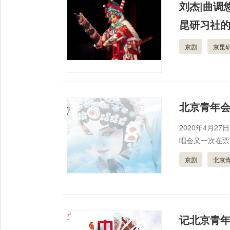
刘杰|曲调
昆研习社
京剧
京昆
北京青年
2020年4月
唱会又一次在票
京剧
北京
记北京青