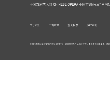
中国京剧艺术网-CHINESE OPERA-中国京剧公益门户
关于我们
广告联系
意见反馈
版权声明
京剧艺术网站及其文字内容归公司所有，任何单位及个人未经许可，不得擅自转载使用。
本