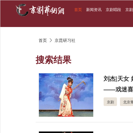
首页
新闻资讯
京剧唱段
京
首页
京昆研习社

搜索结果
刘杰|天女
——戏迷
京剧
北京