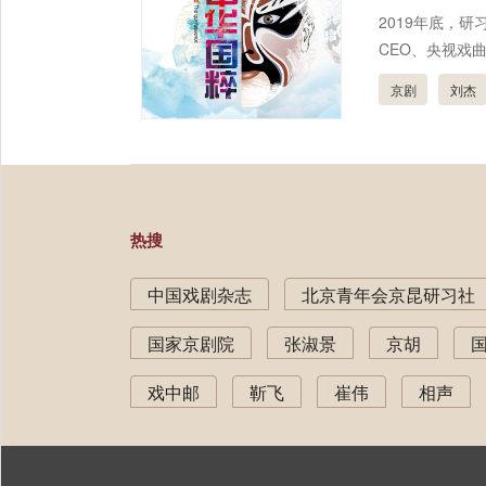
2019年底，
CEO、央视戏
京剧
刘杰
热搜
中国戏剧杂志
北京青年会京昆研习社
国家京剧院
张淑景
京胡
戏中邮
靳飞
崔伟
相声