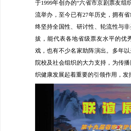
于1999年
创办的“六省市京剧票友组
流举办，
至今已有27年历史，拥有
终
坚持全国性、
研讨性、
轮流性与非
拔，能代表各地省级票友水平的优
戏，也有不少名家助阵演出
。
多年以
院校及社会组织的大力支持，为传播
织健康发展起着重要的引领作用，发