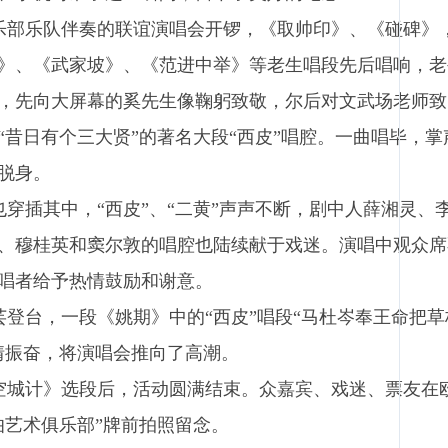
部乐队伴奏的联谊演唱会开锣，《取帅印》、《碰碑》
》、《武家坡》、《范进中举》等老生唱段先后唱响，老
，先向大屏幕的奚先生像鞠躬致敬，尔后对文武场老师致
“昔日有个三大贤”的著名大段“西皮”唱腔。一曲唱毕，掌
脱身。
穿插其中，“西皮”、“二黄”声声不断，剧中人薛湘灵、
、穆桂英和窦尔敦的唱腔也陆续献于戏迷。演唱中观众席
唱者给予热情鼓励和谢意。
登台，一段《姚期》中的“西皮”唱段“马杜岑奉王命把草
情振奋，将演唱会推向了高潮。
城计》选段后，活动圆满结束。众嘉宾、戏迷、票友在
伯艺术俱乐部”牌前拍照留念。