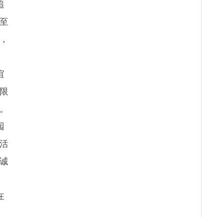
追
至
，
谊
限
。
园
活
诚
在