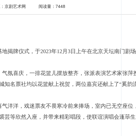
源：京剧艺术网
阅读量：7448
地揭牌仪式，于2023年12月3日上午在北京天坛南门剧
气氛喜庆，一排花篮儿摆放整齐，张派表演艺术家张萍
城知名票社均以花篮献上祝贺，两位嘉宾还献上了“奚韵
气洋洋，戏迷票友不畏寒冷前来捧场，室内已无空座位
裘芸等欣然入座，并带来精彩唱段，使联谊演唱会蓬荜生