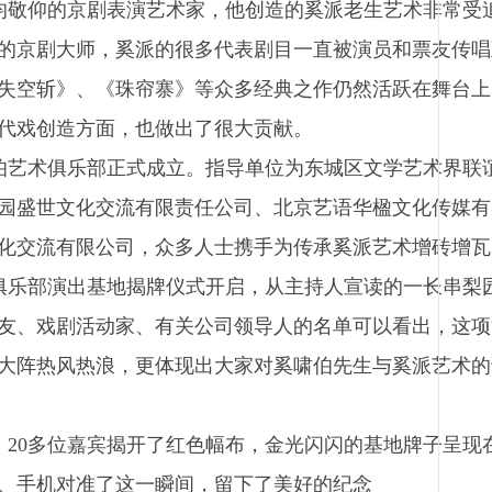
敬仰的京剧表演艺术家，他创造的奚派老生艺术非常受
的京剧大师，奚派的很多代表剧目一直被演员和票友传唱
失空斩》、《珠帘寨》等众多经典之作仍然活跃在舞台上
代戏创造方面，也做出了很大贡献。
艺术俱乐部正式成立。指导单位为东城区文学艺术界联
园盛世文化交流有限责任公司、北京艺语华楹文化传媒有
化交流有限公司，众多人士携手为传承奚派艺术增砖增瓦
乐部演出基地揭牌仪式开启，从主持人宣读的一长串梨
友、戏剧活动家、有关公司领导人的名单可以看出，这项
大阵热风热浪，更体现出大家对奚啸伯先生与奚派艺术的
20多位嘉宾揭开了红色幅布，金光闪闪的基地牌子呈现
、手机对准了这一瞬间，留下了美好的纪念