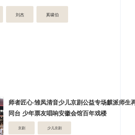
刘杰
奚啸伯
师者匠心·雏凤清音少儿京剧公益专场麒派师生
同台 少年票友唱响安徽会馆百年戏楼
京剧
少儿京剧