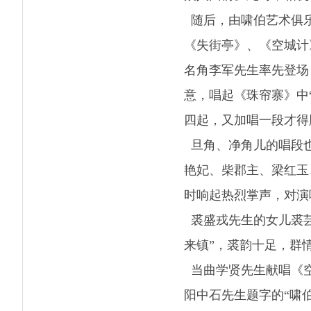
随后，由啸伯艺术俱乐
《失街亭》、《空城计
名角李军先生率先登场
意，唱起《珠帘寨》中
四起，又加唱一段才得
旦角、净角儿的唱段也
艳妃、柴郡主、梁红玉
时响起热烈掌声，对演
裘盛戎先生的女儿裘芸
来镇”，裘韵十足，群
当曲学贤先生献唱《空
阳中石先生题字的“啸