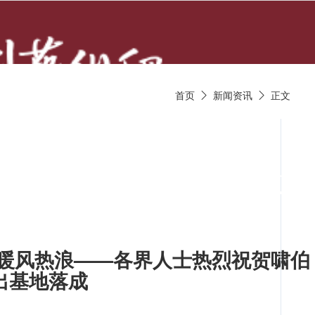
首页
新闻资讯
正文


京剧唱段
京剧视频
京剧
的暖风热浪——各界人士热烈祝贺啸伯
出基地落成