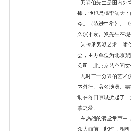
奚啸伯先生是国内外均
捧，他也是桃李满天下
今。《范进中举》、《
久演不衰。奚先生在现
为传承奚派艺术，啸伯
会，主办单位为北京梨
公司、北京京艺空间文
九时三十分啸伯艺术俱
内外行、著名演员、票
动在冬日京城掀起了一
挚之爱。
在热烈的满堂掌声中，
众人面前。此时，相机