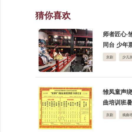
猜你喜欢
师者匠心·
同台 少年
京剧
少儿
雏凤童声绕
曲培训班
京剧
戏曲