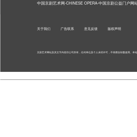
中国京剧艺术网-CHINESE OPERA-中国京剧公益门户
关于我们
广告联系
意见反馈
版权声明
京剧艺术网站及其文字内容归公司所有，任何单位及个人未经许可，不得擅自转载使用。
本