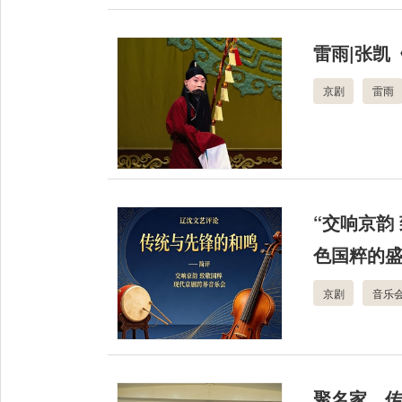
雷雨|张凯
京剧
雷雨
“交响京韵
色国粹的
京剧
音乐
聚名家，