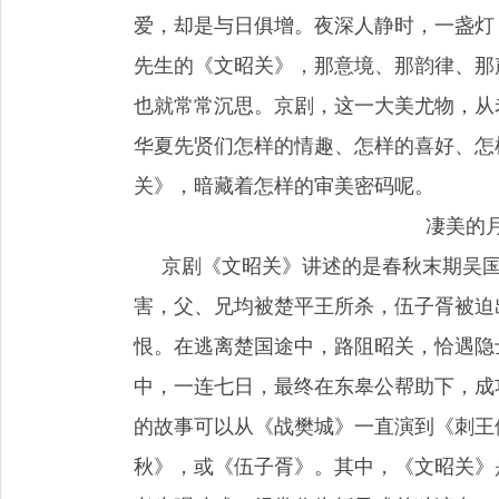
爱，却是与日俱增。夜深人静时，一盏灯
先生的《文昭关》，那意境、那韵律、那
也就常常沉思。京剧，这一大美尤物，从
华夏先贤们怎样的情趣、怎样的喜好、怎
关》，暗藏着怎样的审美密码呢。
凄美的
京剧《文昭关》讲述的是春秋末期吴国
害，父、兄均被楚平王所杀，伍子胥被迫
恨。在逃离楚国途中，路阻昭关，恰遇隐
中，一连七日，最终在东皋公帮助下，成
的故事可以从《战樊城》一直演到《刺王
秋》，或《伍子胥》。其中，《文昭关》