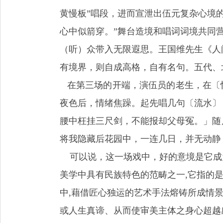
黄慢板”唱段，进而宣泄出伍元复杂心境
心中似箭穿。”舞台造境和唱词词境共同
（听）众带入无限遐思。王国维先生《人
有境界，则自成高格，自有名句。五代、
在第三场的开端，演伍员的老生，在〔
夜色后，情绪焦躁。起先唱几句〔流水〕
腰中枉挂三尺剑，不能报却父母冤。」随
将我隐藏后花园中，一连几日，并无动静
可以说，这一场戏中，好的意境是它成为
美学中具有民族特色的范畴之一,它指的是
中,藉借匠心独运的艺术手法熔铸所成情
或人生真谛、从而使审美主体之身心超越