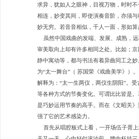
求异，犹如人之眼神，目视万物，时时不
相连，妙变其间，即使演奏音阶，亦须与
妙无穷。若音音相似，千人一面，形如算
虽然中国戏曲的发端、发展、成熟，远
审美取向上却有许多相同之处。比如；京
静中寓动等，都与书法有着异曲同工之妙
为“太一舞台”（ 苏国荣《戏曲美学》）
解释为：“太一生两仪，两仪生阴阳”。
等各种方式的节奏变化。可谓比比皆是。
是巧妙运用节奏的高手。而在《文昭关》
强了它的艺术感染力。
首先从唱腔板式上看，一开场伍子胥上
天又一天，心中好似滚油煎，腰中枉挂三