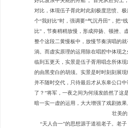
好比波浪中失舵的舟船”。首先从腔势上，
对比，体现伍子胥此时此刻极度悲愤、极
个“我好比”时，强调要“气沉丹田”，把“
比”，节奏稍稍放慢，形成抑扬、顿挫、
整个这段二黄慢板中，放慢节奏演唱的就
淌。而
虚实原理的运用除在唱腔中体现之
临到五更天，实景是伍子胥用唱念所体现
的由黑变白的胡须。实景是时时刻刻展现
并不随时交代，只待最后才从东皋公口中
了？”将军，一夜之间为何须发皓然了这
暗一实一虚的运用，大大增强了戏剧效果
壮美的
“天人合一”的思想源于道祖老子。老子