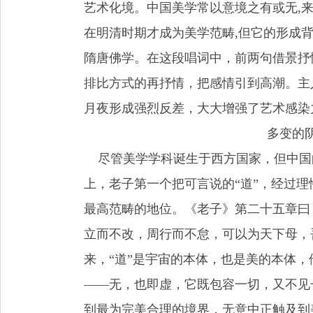
艺术化境。中国美学常以意境之有或无,
在明清时期才成为美学范畴,但它的形成
隋唐佛学。在这段唱词中，前两句借景抒
排比方式的再抒情，把感情引到高潮。主
月夜形成强烈反差，大大增强了艺术感染
多变的
尽管美学学科诞生于西方国家，但中国
上，老子第一个把可言说的“道”，经过理
最高范畴的地位。《老子》第二十五章曰
立而不改，周行而不怠，可以为天下母，
来，“道”是宇宙的本体，也是美的本体
——无，也即虚，它既包容一切，又不见一
到最为完美合理的境界，无意中正触及到