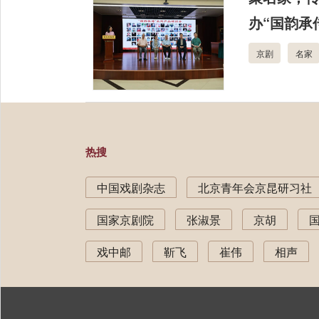
办“国韵承
京剧
名家
热搜
中国戏剧杂志
北京青年会京昆研习社
国家京剧院
张淑景
京胡
戏中邮
靳飞
崔伟
相声