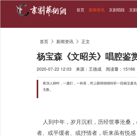
首页
新闻资讯
京剧唱段
京
首页
新闻资讯
正文


杨宝森《文昭关》唱腔鉴
2020-07-22 12:03
来源：王德成
阅读量：15186
夜深人静时，一盏灯，一杯茶，闭上眼睛细细聆听一段杨宝森先
无数。
人到中年，岁月沉积，历经世事沧桑，
者、或平缓者、或抒情者，听来虽有悦感