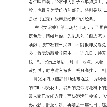
老生唱功戏，经常作为折子戏单独演出。
腔，也最具美学价值的部分。特别是从“二
是杨（宝森）派声腔经典中的经典。
在《文昭关》第二场的开场，伍子胥在
夜色后，情绪焦躁。先以几句〔西皮流水
油煎，腰中枉挂三尺剑，不能报却父母冤
公，将我隐藏后花园中，一连几日，并无
也！”。演员上场后，时间、地点、人物
鼓打过，时序进入深夜，明月高挂，一副
月光如流水般静静地洒落在这一片雕镂
的竹叶和繁花上。墙外的更鼓与花树下的
常人家已安闲入睡，而惨遭满门抄斩，仓
形吊影，肝肠寸断。再加之一连七日，逃