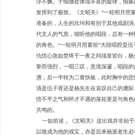
浮不飘。于细微处体现丰富的旋律，细腻
发挥到了极致。《文昭关》“一轮明月照
准备的，人生的坎坷和有别于其他戏剧演
代文人的气质，细听他的唱段，总有一种
的角色。“一轮明月照窗前”大段唱腔是
仇忧心急如焚终于一夜之间须发皆白，杨
挚而强烈，一唱三叹，意境深邃，唱段的
懑，后一半转为二黄快板，此时胸中的悲
清是伍子胥还是杨先生在哀叹自己的遭际
愤不平之气和怀才不遇的落拓更是与角色
共鸣的。
一如前述，《文昭关》这出戏并非始于
以致成为他的戏宝，亦是后来杨派老生必