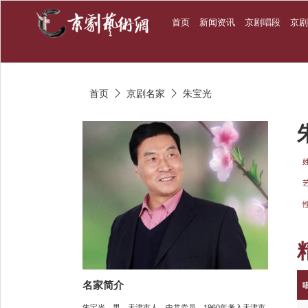
首页
新闻资讯
京剧唱段
京
首页
京剧名家
朱宝光


名家简介
朱宝光，男，天津市人，中共党员，1960年考入天津市