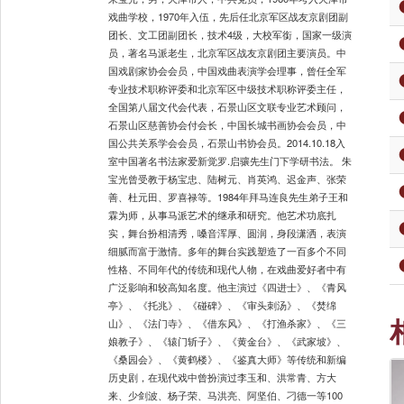
戏曲学校，1970年入伍，先后任北京军区战友京剧团副
团长、文工团副团长，技术4级，大校军銜，国家一级演
员，著名马派老生，北京军区战友京剧团主要演员。中
国戏剧家协会会员，中国戏曲表演学会理事，曾任全军
专业技术职称评委和北京军区中级技术职称评委主任，
全国第八届文代会代表，石景山区文联专业艺术顾问，
石景山区慈善协会付会长，中国长城书画协会会员，中
国公共关系学会会员，石景山书协会员。2014.10.18入
室中国著名书法家爱新觉罗.启骧先生门下学研书法。 朱
宝光曾受教于杨宝忠、陆树元、肖英鸿、迟金声、张荣
善、杜元田、罗喜禄等。1984年拜马连良先生弟子王和
霖为师，从事马派艺术的继承和研究。他艺术功底扎
实，舞台扮相清秀，嗓音浑厚、圆润，身段潇洒，表演
细腻而富于激情。多年的舞台实践塑造了一百多个不同
性格、不同年代的传统和现代人物，在戏曲爱好者中有
广泛影响和较高知名度。他主演过《四进士》、《青风
亭》、《托兆》、《碰碑》、《审头刺汤》、《焚绵
山》、《法门寺》、《借东风》、《打渔杀家》、《三
娘教子》、《辕门斩子》、《黄金台》、《武家坡》、
《桑园会》、《黄鹤楼》、《鉴真大师》等传统和新编
历史剧，在现代戏中曾扮演过李玉和、洪常青、方大
来、少剑波、杨子荣、马洪亮、阿坚伯、刁德一等100