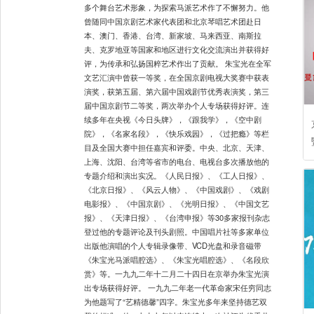
多个舞台艺术形象，为探索马派艺术作了不懈努力。他
曾随同中国京剧艺术家代表团和北京琴唱艺术团赴日
本、澳门、香港、台湾、新家坡、马来西亚、南斯拉
夫、克罗地亚等国家和地区进行文化交流演出并获得好
评，为传承和弘扬国粹艺术作出了贡献。 朱宝光在全军
文艺汇演中曾获一等奖，在全国京剧电视大奖赛中获表
演奖，获第五届、第六届中国戏剧节优秀表演奖，第三
届中国京剧节二等奖，两次举办个人专场获得好评。连
续多年在央视《今日头牌》，《跟我学》，《空中剧
院》，《名家名段》，《快乐戏园》，《过把瘾》等栏
目及全国大赛中担任嘉宾和评委。中央、北京、天津、
上海、沈阳、台湾等省市的电台、电视台多次播放他的
专题介绍和演出实况。《人民日报》、《工人日报》、
《北京日报》、《风云人物》、《中国戏剧》、《戏剧
电影报》、《中国京剧》、《光明日报》、《中国文艺
报》、《天津日报》、《台湾申报》等30多家报刊杂志
登过他的专题评论及刊头剧照。中国唱片社等多家单位
出版他演唱的个人专辑录像带、VCD光盘和录音磁带
《朱宝光马派唱腔选》、《朱宝光唱腔选》、《名段欣
赏》等。一九九二年十二月二十四日在京举办朱宝光演
出专场获得好评。 一九九二年老一代革命家宋任穷同志
为他题写了“艺精德馨”四字。朱宝光多年来坚持德艺双