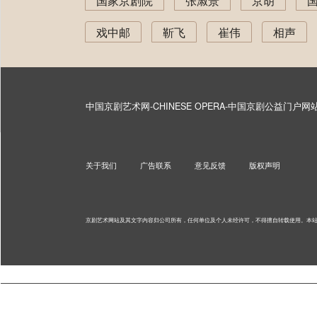
国家京剧院
张淑景
京胡
戏中邮
靳飞
崔伟
相声
中国京剧艺术网-CHINESE OPERA-中国京剧公益门户
关于我们
广告联系
意见反馈
版权声明
京剧艺术网站及其文字内容归公司所有，任何单位及个人未经许可，不得擅自转载使用。
本