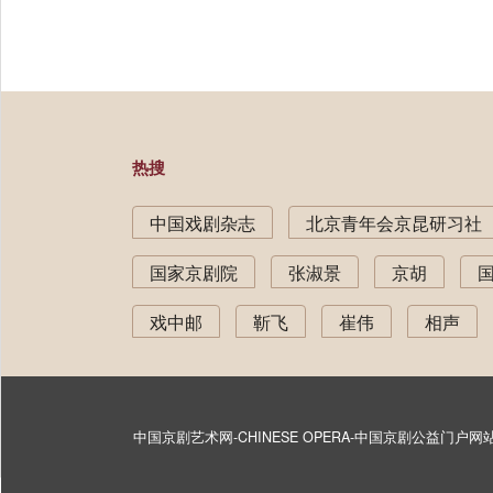
热搜
中国戏剧杂志
北京青年会京昆研习社
国家京剧院
张淑景
京胡
戏中邮
靳飞
崔伟
相声
中国京剧艺术网-CHINESE OPERA-中国京剧公益门户