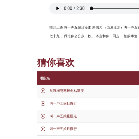
描容上路 叫一声五娘且慢走 周信芳 （西皮流水）叫一声五
七十九， 我比你公公少二秋。 本当和你一同走， 怕的半途
猜你喜欢
唱段名
见衰柳鸣寒蝉树枯草瘦

叫一声五娘且慢行

叫一声五娘且慢走

叫一声五娘且慢行
