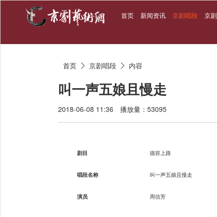
首页
新闻资讯
京剧唱段
京
首页
京剧唱段
内容


叫一声五娘且慢走
2018-06-08 11:36
播放量：53095
剧目
描容上路
唱段名称
叫一声五娘且慢走
演员
周信芳