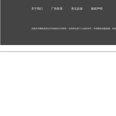
关于我们
广告联系
意见反馈
版权声明
京剧艺术网站及其文字内容归公司所有，任何单位及个人未经许可，不得擅自转载使用。
本