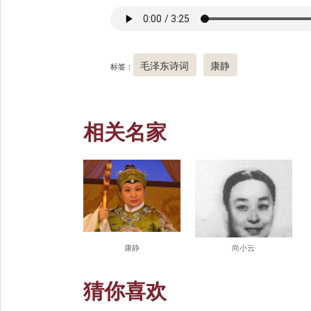
毛泽东诗词
康静
标签：
相关名家
康静
尚小云
猜你喜欢