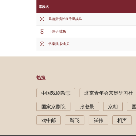
唱段名
风萧萧惯长征千里战马

卜算子.咏梅

忆秦娥.娄山关

热搜
中国戏剧杂志
北京青年会京昆研习社
国家京剧院
张淑景
京胡
戏中邮
靳飞
崔伟
相声