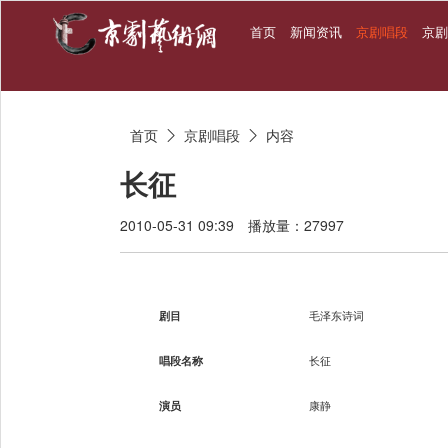
首页
新闻资讯
京剧唱段
京
首页
京剧唱段
内容


长征
2010-05-31 09:39
播放量：27997
剧目
毛泽东诗词
唱段名称
长征
演员
康静