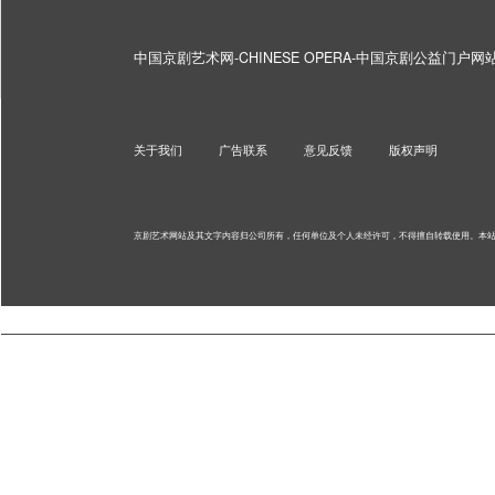
中国京剧艺术网-CHINESE OPERA-中国京剧公益门户
关于我们
广告联系
意见反馈
版权声明
京剧艺术网站及其文字内容归公司所有，任何单位及个人未经许可，不得擅自转载使用。
本